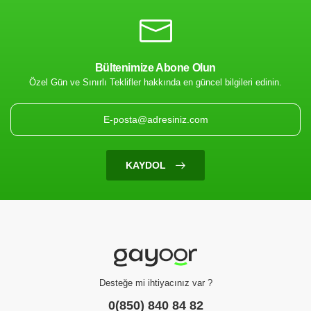
Bültenimize Abone Olun
Hediyelik Ürünler
Premium İthal Tatlı ve Atıştırmalık Seti - 14 Şubat Sevgililer Gününe Özel Kalp Kutulu Aranjman
Özel Gün ve Sınırlı Teklifler hakkında en güncel bilgileri edinin.
(0 Değerlendirme)
1100.00 TL
KAYDOL
Tükendi
Desteğe mi ihtiyacınız var ?
0(850) 840 84 82
Hediyelik Ürünler