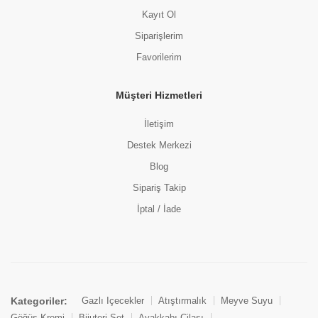
Kayıt Ol
Siparişlerim
Favorilerim
Müşteri Hizmetleri
İletişim
Destek Merkezi
Blog
Sipariş Takip
İptal / İade
Kategoriler:
Gazlı İçecekler
Atıştırmalık
Meyve Suyu
Göğüs Kremi
Bijuteri Set
Ayakkabı Cilası