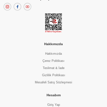
SEVGİLİLER GÜNÜ HEDİYESİ KALP KUTUDA FERRERO ROCHER ÇİKOLATA VE KIRIMIZI GÜLLÜ HEDİYE SETİ
(0 Değerlendirme)
800.00 TL
Hakkımızda
Hakkımızda
Çerez Politikası
Teslimat & İade
Gizlilik Politikası
Mesafeli Satış Sözleşmesi
Hesabım
Giriş Yap