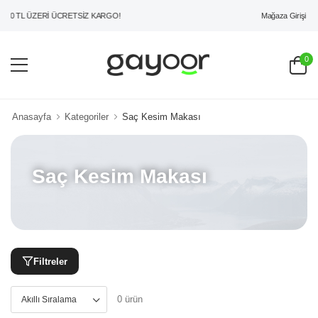
Mağaza Girişi
00 TL ÜZERİ ÜCRETSİZ KARGO!
0
Anasayfa
Kategoriler
Saç Kesim Makası
Saç Kesim Makası
Filtreler
0 ürün