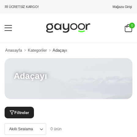
Mağaza Girişi
ERİ ÜCRETSİZ KARGO!
0
Anasayfa
Kategoriler
Adaçayı
Adaçayı
Filtreler
0 ürün