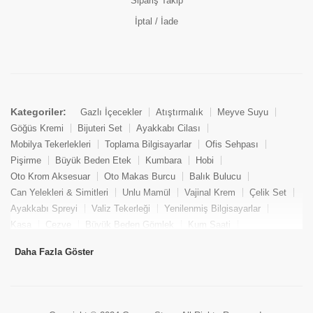
Sipariş Takip
İptal / İade
Kategoriler:
Gazlı İçecekler
Atıştırmalık
Meyve Suyu
Göğüs Kremi
Bijuteri Set
Ayakkabı Cilası
Mobilya Tekerlekleri
Toplama Bilgisayarlar
Ofis Sehpası
Pişirme
Büyük Beden Etek
Kumbara
Hobi
Oto Krom Aksesuar
Oto Makas Burcu
Balık Bulucu
Can Yelekleri & Simitleri
Unlu Mamül
Vajinal Krem
Çelik Set
Ayakkabı Spreyi
Valiz Tekerleği
Yenilenmiş Bilgisayarlar
Kasa
Cezve
Büyük Beden Gömlek
Kum Saati
Yemek Kitabı
Pandizod
Oto Hortum
Balıkçı Taburesi
Daha Fazla Göster
Tekne Bağlama & Demirleme
Kuru Pasta
Penis Kremi
Elmas Set & Takım
Ayakkabı Bakım Süngeri
Boya
Yenilenmiş Mini Masaüstü Bilgisayar
Keson
Tava
Büyük Beden Abiye Elbise
Uzaktan Kumandalı Araçlar