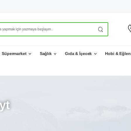
Süpermarket
Sağlık
Gıda & İçecek
Hobi & Eğlen
yt