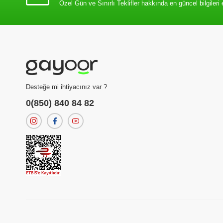
Özel Gün ve Sınırlı Teklifler hakkında en güncel bilgileri 
Desteğe mi ihtiyacınız var ?
0(850) 840 84 82