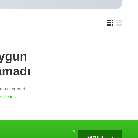
Uygun
amadı
nuç bulunamadı.
bilirsiniz.
KAYDOL