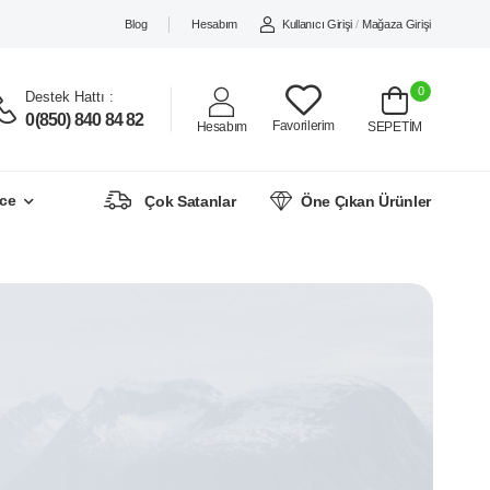
Blog
Hesabım
Kullanıcı Girişi
/
Mağaza Girişi
0
Destek Hattı :
0(850) 840 84 82
Favorilerim
Hesabım
SEPETİM
ce
Çok Satanlar
Öne Çıkan Ürünler