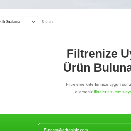
0 ürün
Filtrenize 
Ürün Bulun
Filtreleme kriterlerinize uygun so
dilerseniz
filtrelerinizi temizleye