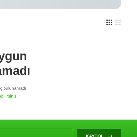
Uygun
amadı
nuç bulunamadı.
bilirsiniz.
KAYDOL