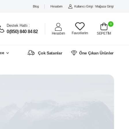
Blog
Hesabım
Kullanıcı Girişi
/
Mağaza Girişi
0
Destek Hattı :
0(850) 840 84 82
Favorilerim
Hesabım
SEPETİM
ce
Çok Satanlar
Öne Çıkan Ürünler