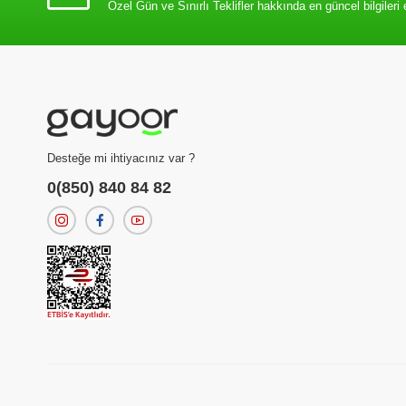
Özel Gün ve Sınırlı Teklifler hakkında en güncel bilgileri 
Desteğe mi ihtiyacınız var ?
0(850) 840 84 82