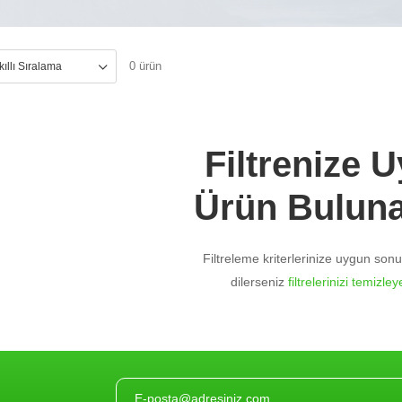
0 ürün
Filtrenize 
Ürün Bulun
Filtreleme kriterlerinize uygun so
dilerseniz
filtrelerinizi temizleye