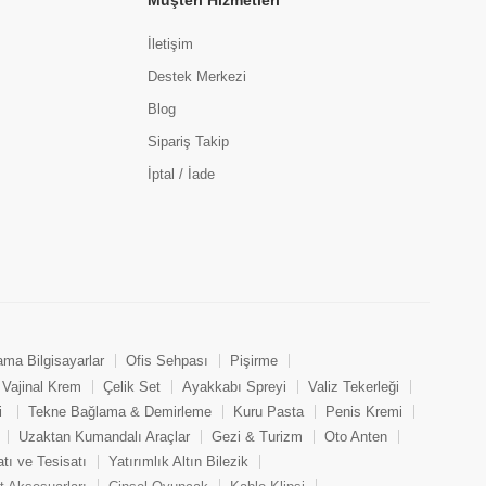
Müşteri Hizmetleri
İletişim
Destek Merkezi
Blog
Sipariş Takip
İptal / İade
ama Bilgisayarlar
Ofis Sehpası
Pişirme
Vajinal Krem
Çelik Set
Ayakkabı Spreyi
Valiz Tekerleği
i
Tekne Bağlama & Demirleme
Kuru Pasta
Penis Kremi
Uzaktan Kumandalı Araçlar
Gezi & Turizm
Oto Anten
tı ve Tesisatı
Yatırımlık Altın Bilezik