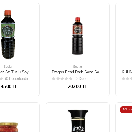
Soslar
Soslar
Dragon Pearl Az Tuzlu Soya Sos 1 Lt
Dragon Pearl Dark Soya Sos 1 Lt
(0 Değerlendirme)
(0 Değerlendirme)
185.00 TL
203.00 TL
Tükend