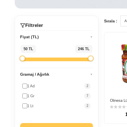
Sırala :
Filtreler
Fiyat (TL)
▼
50 TL
246 TL
Gramaj / Ağırlık
▼
1 Ad
2
1 Gr
7
1 Lt
2