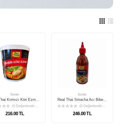
Soslar
Soslar
Real Thai Kırmızı Köri Ezmesi 400 gr
Real Thai Sriracha Acı Biber Sos 430 ml
(0 Değerlendirme)
(0 Değerlendirme)
216.00 TL
246.00 TL