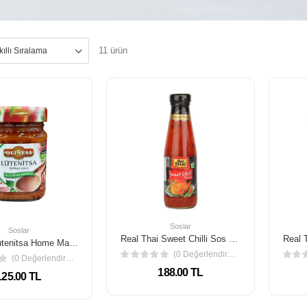
11 ürün
Soslar
Soslar
Real Thai Sweet Chilli Sos 700 ml
Olinesa Lütenitsa Home Made Style Balkan Sosu 260 Gr
(0 Değerlendirme)
(0 Değerlendirme)
188.00 TL
125.00 TL