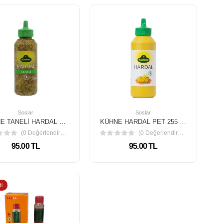
Soslar
Soslar
KÜHNE TANELİ HARDAL PET 275 GR
KÜHNE HARDAL PET 255 GR
(0 Değerlendirme)
(0 Değerlendirme)
95.00 TL
95.00 TL
i