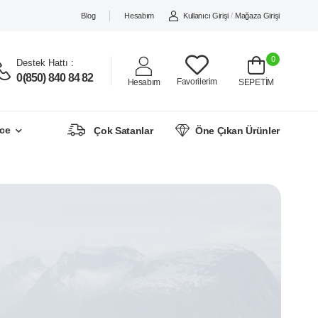
Blog
Hesabım
Kullanıcı Girişi
/
Mağaza Girişi
0
Destek Hattı :
0(850) 840 84 82
Favorilerim
Hesabım
SEPETİM
ce
Çok Satanlar
Öne Çıkan Ürünler