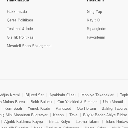
Hakkımızda
Hesabım
Hakkımızda
Giriş Yap
Çerez Politikası
Kayıt Ol
Teslimat & İade
Siparişlerim
Gizlilik Politikası
Favorilerim
Mesafeli Satış Sözleşmesi
öğüs Kremi
Bijuteri Set
Ayakkabı Cilası
Mobilya Tekerlekleri
Topl
o Makas Burcu
Balık Bulucu
Can Yelekleri & Simitleri
Unlu Mamül
Kum Saati
Yemek Kitabı
Pandizod
Oto Hortum
Balıkçı Tabures
miş Mini Masaüstü Bilgisayar
Keson
Tava
Büyük Beden Abiye Elbise
Ağırlık Kaldırma Kayışı
Elmas Kolye
Lokma Takımı
Tekne Hırdava