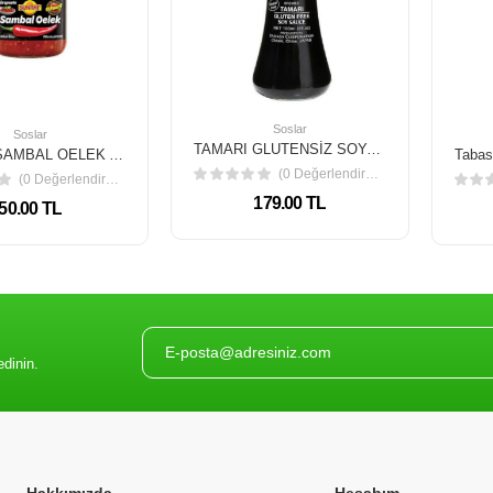
Soslar
Soslar
TAMARI GLUTENSİZ SOYA SOS 150 ML
SUNTAT SAMBAL OELEK ACI BİBER SOS 190 GR
(0 Değerlendirme)
(0 Değerlendirme)
179.00 TL
50.00 TL
edinin.