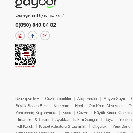
Desteğe mi ihtiyacınız var ?
0(850) 840 84 82
Kategoriler:
Gazlı İçecekler
Atıştırmalık
Meyve Suyu
G
Büyük Beden Etek
Kumbara
Hobi
Oto Krom Aksesuar
Ot
Yenilenmiş Bilgisayarlar
Kasa
Cezve
Büyük Beden Gömlek
Elmas Set & Takım
Ayakkabı Bakım Süngeri
Boya
Yenilen
Roll Körük
Klozet Adaptörü & Lazımlık
Okçuluk
Yara Bandı