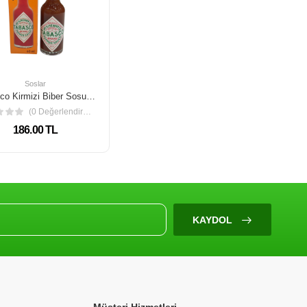
Soslar
Tabasco Kirmizi Biber Sosu 60 Gr
(0 Değerlendirme)
186.00 TL
KAYDOL