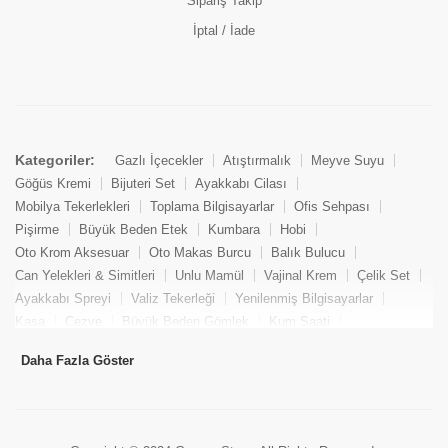
Sipariş Takip
İptal / İade
Kategoriler:
Gazlı İçecekler
Atıştırmalık
Meyve Suyu
Göğüs Kremi
Bijuteri Set
Ayakkabı Cilası
Mobilya Tekerlekleri
Toplama Bilgisayarlar
Ofis Sehpası
Pişirme
Büyük Beden Etek
Kumbara
Hobi
Oto Krom Aksesuar
Oto Makas Burcu
Balık Bulucu
Can Yelekleri & Simitleri
Unlu Mamül
Vajinal Krem
Çelik Set
Ayakkabı Spreyi
Valiz Tekerleği
Yenilenmiş Bilgisayarlar
Kasa
Cezve
Büyük Beden Gömlek
Kum Saati
Yemek Kitabı
Pandizod
Oto Hortum
Balıkçı Taburesi
Daha Fazla Göster
Tekne Bağlama & Demirleme
Kuru Pasta
Penis Kremi
Elmas Set & Takım
Ayakkabı Bakım Süngeri
Boya
Yenilenmiş Mini Masaüstü Bilgisayar
Keson
Tava
Büyük Beden Abiye Elbise
Uzaktan Kumandalı Araçlar