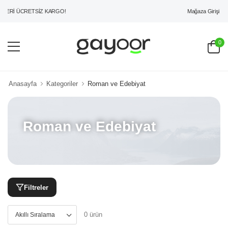
Mağaza Girişi
ZERİ ÜCRETSİZ KARGO!
0
Anasayfa
Kategoriler
Roman ve Edebiyat
Roman ve Edebiyat
Filtreler
0 ürün