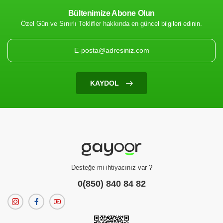
Bültenimize Abone Olun
Özel Gün ve Sınırlı Teklifler hakkında en güncel bilgileri edinin.
KAYDOL
Bebek Ek Besin
HİPP ORGANİK HAVUÇ PÜRESİ 125 GR
(0 Değerlendirme)
82.00 TL
Desteğe mi ihtiyacınız var ?
0(850) 840 84 82