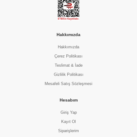
Hakkımızda
Bebek Ek Besin
HİPP ORGANİK KAYISI PÜRESİ 125 GR
Hİ
Hakkımızda
(0 Değerlendirme)
Çerez Politikası
82.00 TL
Teslimat & İade
Gizlilik Politikası
Mesafeli Satış Sözleşmesi
Hesabım
Giriş Yap
Kayıt Ol
Siparişlerim