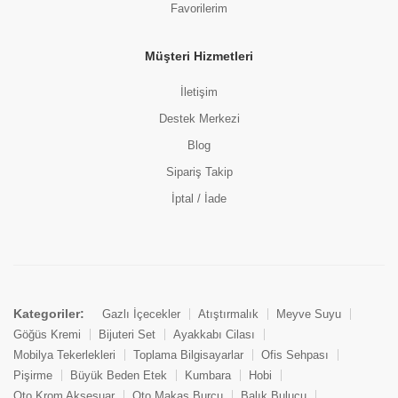
Favorilerim
Bebek Ek Besin
HİPP ORGANİK SÜTLAÇ 125 GR
Müşteri Hizmetleri
(0 Değerlendirme)
73.00 TL
İletişim
Destek Merkezi
Blog
Sipariş Takip
İptal / İade
Kategoriler:
Gazlı İçecekler
Atıştırmalık
Meyve Suyu
Göğüs Kremi
Bijuteri Set
Ayakkabı Cilası
Mobilya Tekerlekleri
Toplama Bilgisayarlar
Ofis Sehpası
Pişirme
Büyük Beden Etek
Kumbara
Hobi
Oto Krom Aksesuar
Oto Makas Burcu
Balık Bulucu