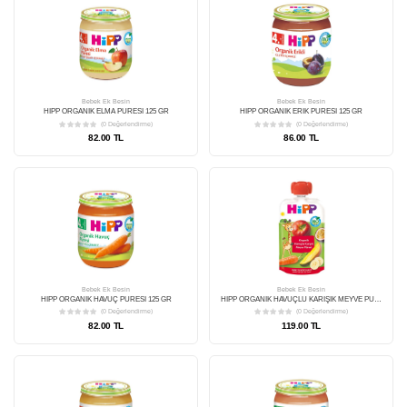
Bebek Ek Besin
HİPP ORGANİK ARMUT PÜRESİ 125 GR
(0 Değerlendirme)
85.00 TL
Bebek Ek Besin