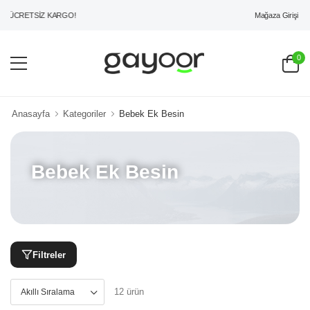
Mağaza Girişi
ÜCRETSİZ KARGO!
0
Anasayfa
Kategoriler
Bebek Ek Besin
Bebek Ek Besin
Filtreler
12 ürün