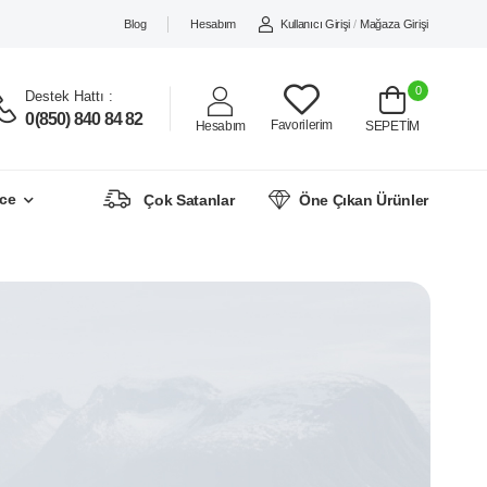
Blog
Hesabım
Kullanıcı Girişi
/
Mağaza Girişi
0
Destek Hattı :
0(850) 840 84 82
Favorilerim
Hesabım
SEPETİM
ce
Çok Satanlar
Öne Çıkan Ürünler