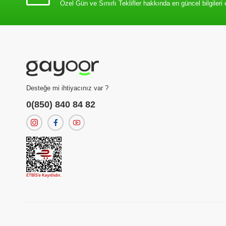
Özel Gün ve Sınırlı Teklifler hakkında en güncel bilgileri 
Desteğe mi ihtiyacınız var ?
0(850) 840 84 82