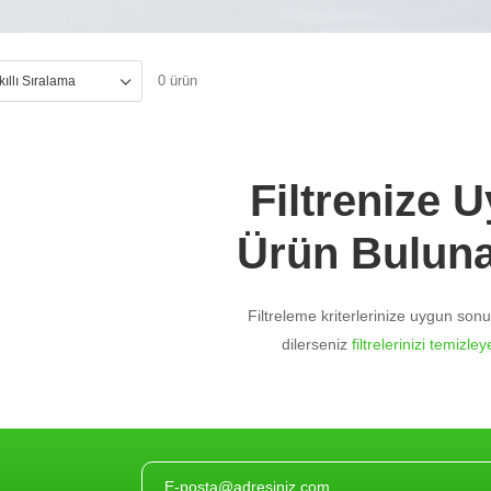
0 ürün
Filtrenize 
Ürün Bulun
Filtreleme kriterlerinize uygun so
dilerseniz
filtrelerinizi temizleye