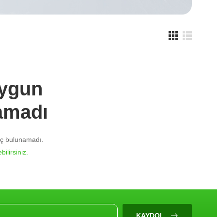
Uygun
amadı
nuç bulunamadı.
bilirsiniz.
KAYDOL