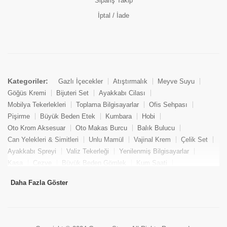
Sipariş Takip
İptal / İade
Kategoriler:
Gazlı İçecekler
Atıştırmalık
Meyve Suyu
Göğüs Kremi
Bijuteri Set
Ayakkabı Cilası
Mobilya Tekerlekleri
Toplama Bilgisayarlar
Ofis Sehpası
Pişirme
Büyük Beden Etek
Kumbara
Hobi
Oto Krom Aksesuar
Oto Makas Burcu
Balık Bulucu
Can Yelekleri & Simitleri
Unlu Mamül
Vajinal Krem
Çelik Set
Ayakkabı Spreyi
Valiz Tekerleği
Yenilenmiş Bilgisayarlar
Kasa
Cezve
Büyük Beden Gömlek
Kum Saati
Yemek Kitabı
Pandizod
Oto Hortum
Balıkçı Taburesi
Daha Fazla Göster
Tekne Bağlama & Demirleme
Kuru Pasta
Penis Kremi
Elmas Set & Takım
Ayakkabı Bakım Süngeri
Boya
Yenilenmiş Mini Masaüstü Bilgisayar
Keson
Tava
Büyük Beden Abiye Elbise
Uzaktan Kumandalı Araçlar