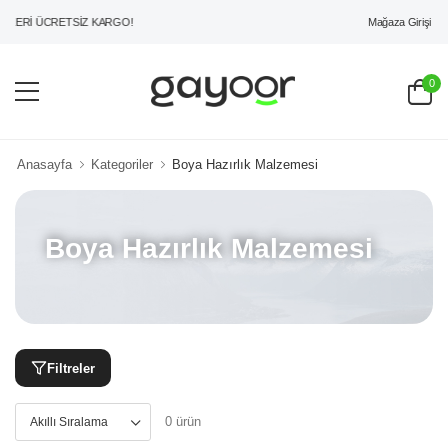
Mağaza Girişi
ZERİ ÜCRETSİZ KARGO!
0
Anasayfa
Kategoriler
Boya Hazırlık Malzemesi
Boya Hazırlık Malzemesi
Filtreler
0 ürün