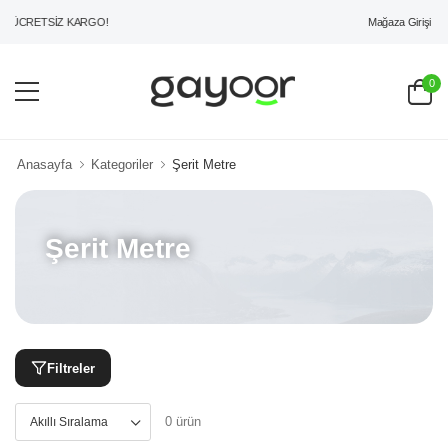
Mağaza Girişi
 ÜCRETSİZ KARGO!
0
Anasayfa
Kategoriler
Şerit Metre
Şerit Metre
Filtreler
0 ürün