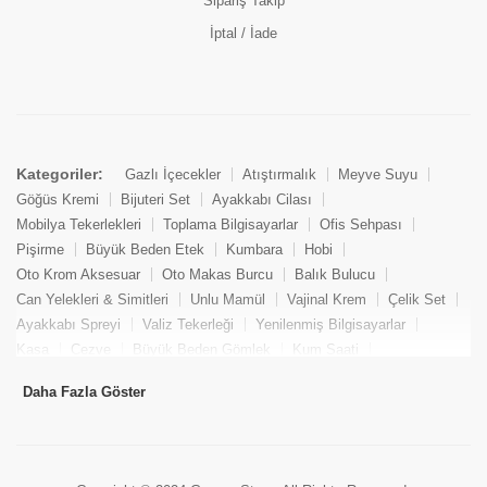
Sipariş Takip
İptal / İade
Kategoriler:
Gazlı İçecekler
Atıştırmalık
Meyve Suyu
Göğüs Kremi
Bijuteri Set
Ayakkabı Cilası
Mobilya Tekerlekleri
Toplama Bilgisayarlar
Ofis Sehpası
Pişirme
Büyük Beden Etek
Kumbara
Hobi
Oto Krom Aksesuar
Oto Makas Burcu
Balık Bulucu
Can Yelekleri & Simitleri
Unlu Mamül
Vajinal Krem
Çelik Set
Ayakkabı Spreyi
Valiz Tekerleği
Yenilenmiş Bilgisayarlar
Kasa
Cezve
Büyük Beden Gömlek
Kum Saati
Yemek Kitabı
Pandizod
Oto Hortum
Balıkçı Taburesi
Daha Fazla Göster
Tekne Bağlama & Demirleme
Kuru Pasta
Penis Kremi
Elmas Set & Takım
Ayakkabı Bakım Süngeri
Boya
Yenilenmiş Mini Masaüstü Bilgisayar
Keson
Tava
Büyük Beden Abiye Elbise
Uzaktan Kumandalı Araçlar