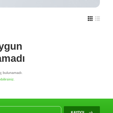
Uygun
amadı
nuç bulunamadı.
bilirsiniz.
KAYDOL