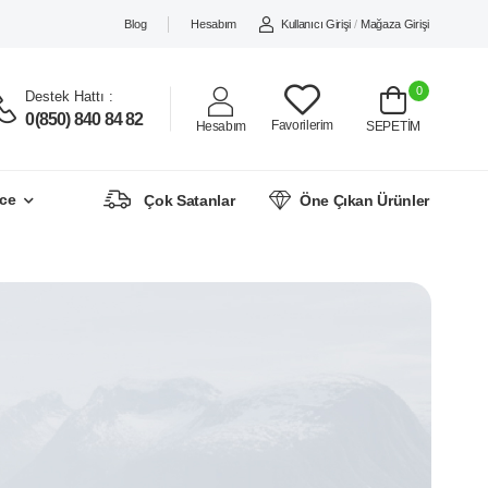
Blog
Hesabım
Kullanıcı Girişi
/
Mağaza Girişi
0
Destek Hattı :
0(850) 840 84 82
Favorilerim
Hesabım
SEPETİM
ce
Çok Satanlar
Öne Çıkan Ürünler