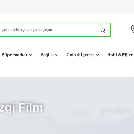
Süpermarket
Sağlık
Gıda & İçecek
Hobi & Eğlen
gi Film