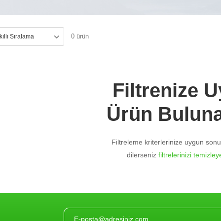
0 ürün
Filtrenize 
Ürün Bulun
Filtreleme kriterlerinize uygun so
dilerseniz
filtrelerinizi temizleye