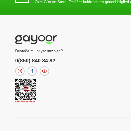
Özel Gün ve Sınırlı Teklifler hakkında en güncel bilgileri 
Desteğe mi ihtiyacınız var ?
0(850) 840 84 82