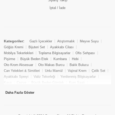
Sipariş Takip
İptal / İade
Kategoriler:
Gazlı İçecekler
Atıştırmalık
Meyve Suyu
Göğüs Kremi
Bijuteri Set
Ayakkabı Cilası
Mobilya Tekerlekleri
Toplama Bilgisayarlar
Ofis Sehpası
Pişirme
Büyük Beden Etek
Kumbara
Hobi
Oto Krom Aksesuar
Oto Makas Burcu
Balık Bulucu
Can Yelekleri & Simitleri
Unlu Mamül
Vajinal Krem
Çelik Set
Ayakkabı Spreyi
Valiz Tekerleği
Yenilenmiş Bilgisayarlar
Kasa
Cezve
Büyük Beden Gömlek
Kum Saati
Yemek Kitabı
Pandizod
Oto Hortum
Balıkçı Taburesi
Daha Fazla Göster
Tekne Bağlama & Demirleme
Kuru Pasta
Penis Kremi
Elmas Set & Takım
Ayakkabı Bakım Süngeri
Boya
Yenilenmiş Mini Masaüstü Bilgisayar
Keson
Tava
Büyük Beden Abiye Elbise
Uzaktan Kumandalı Araçlar