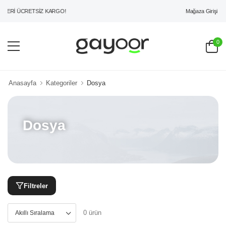
Mağaza Girişi
ZERİ ÜCRETSİZ KARGO!
0
Anasayfa
Kategoriler
Dosya
Dosya
Filtreler
0 ürün