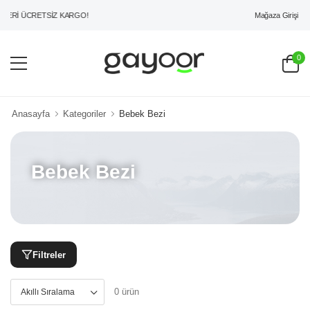
Mağaza Girişi
ERİ ÜCRETSİZ KARGO!
0
Anasayfa
Kategoriler
Bebek Bezi
Bebek Bezi
Filtreler
0 ürün