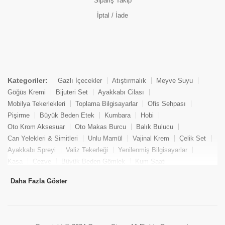
Sipariş Takip
İptal / İade
Kategoriler:
Gazlı İçecekler
Atıştırmalık
Meyve Suyu
Göğüs Kremi
Bijuteri Set
Ayakkabı Cilası
Mobilya Tekerlekleri
Toplama Bilgisayarlar
Ofis Sehpası
Pişirme
Büyük Beden Etek
Kumbara
Hobi
Oto Krom Aksesuar
Oto Makas Burcu
Balık Bulucu
Can Yelekleri & Simitleri
Unlu Mamül
Vajinal Krem
Çelik Set
Ayakkabı Spreyi
Valiz Tekerleği
Yenilenmiş Bilgisayarlar
Kasa
Cezve
Büyük Beden Gömlek
Kum Saati
Yemek Kitabı
Pandizod
Oto Hortum
Balıkçı Taburesi
Daha Fazla Göster
Tekne Bağlama & Demirleme
Kuru Pasta
Penis Kremi
Elmas Set & Takım
Ayakkabı Bakım Süngeri
Boya
Yenilenmiş Mini Masaüstü Bilgisayar
Keson
Tava
Büyük Beden Abiye Elbise
Uzaktan Kumandalı Araçlar