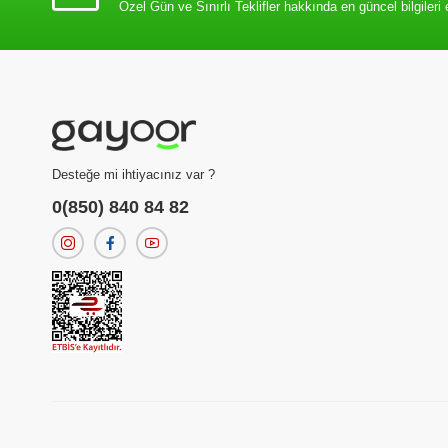
Özel Gün ve Sınırlı Teklifler hakkında en güncel bilgileri 
Desteğe mi ihtiyacınız var ?
0(850) 840 84 82