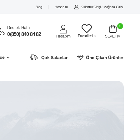
Blog
Hesabım
Kullanıcı Girişi
/
Mağaza Girişi
0
Destek Hattı :
0(850) 840 84 82
Favorilerim
Hesabım
SEPETİM
ce
Çok Satanlar
Öne Çıkan Ürünler