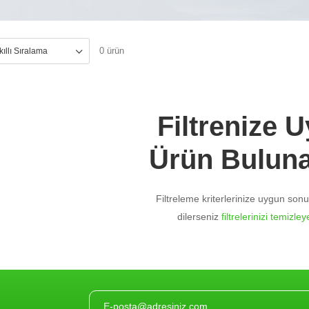
0 ürün
Filtrenize 
Ürün Bulun
Filtreleme kriterlerinize uygun so
dilerseniz
filtrelerinizi temizleye