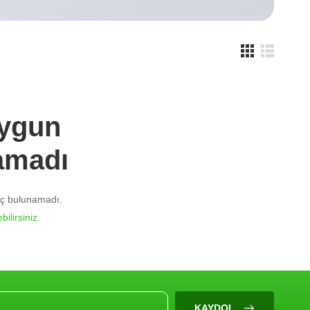
Uygun
amadı
nuç bulunamadı.
bilirsiniz.
KAYDOL