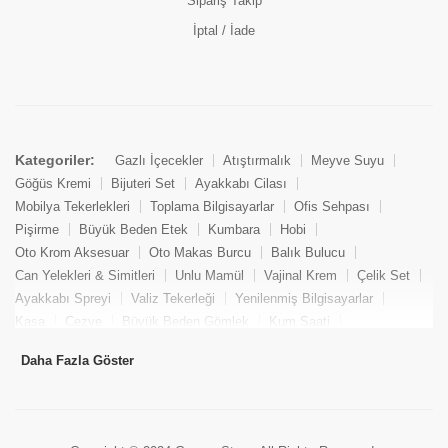
Sipariş Takip
İptal / İade
Kategoriler:
Gazlı İçecekler
Atıştırmalık
Meyve Suyu
Göğüs Kremi
Bijuteri Set
Ayakkabı Cilası
Mobilya Tekerlekleri
Toplama Bilgisayarlar
Ofis Sehpası
Pişirme
Büyük Beden Etek
Kumbara
Hobi
Oto Krom Aksesuar
Oto Makas Burcu
Balık Bulucu
Can Yelekleri & Simitleri
Unlu Mamül
Vajinal Krem
Çelik Set
Ayakkabı Spreyi
Valiz Tekerleği
Yenilenmiş Bilgisayarlar
Kasa
Cezve
Büyük Beden Gömlek
Kum Saati
Yemek Kitabı
Pandizod
Oto Hortum
Balıkçı Taburesi
Daha Fazla Göster
Tekne Bağlama & Demirleme
Kuru Pasta
Penis Kremi
Elmas Set & Takım
Ayakkabı Bakım Süngeri
Boya
Yenilenmiş Mini Masaüstü Bilgisayar
Keson
Tava
Büyük Beden Abiye Elbise
Uzaktan Kumandalı Araçlar