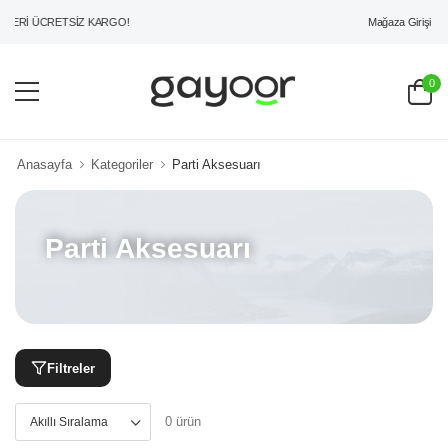
Mağaza Girişi
ZERİ ÜCRETSİZ KARGO!
0
Anasayfa
Kategoriler
Parti Aksesuarı
Parti Aksesuarı
Filtreler
0 ürün