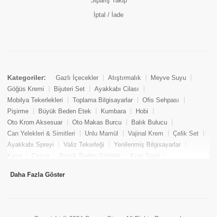
Sipariş Takip
İptal / İade
Kategoriler:
Gazlı İçecekler
Atıştırmalık
Meyve Suyu
Göğüs Kremi
Bijuteri Set
Ayakkabı Cilası
Mobilya Tekerlekleri
Toplama Bilgisayarlar
Ofis Sehpası
Pişirme
Büyük Beden Etek
Kumbara
Hobi
Oto Krom Aksesuar
Oto Makas Burcu
Balık Bulucu
Can Yelekleri & Simitleri
Unlu Mamül
Vajinal Krem
Çelik Set
Ayakkabı Spreyi
Valiz Tekerleği
Yenilenmiş Bilgisayarlar
Kasa
Cezve
Büyük Beden Gömlek
Kum Saati
Yemek Kitabı
Pandizod
Oto Hortum
Balıkçı Taburesi
Daha Fazla Göster
Tekne Bağlama & Demirleme
Kuru Pasta
Penis Kremi
Elmas Set & Takım
Ayakkabı Bakım Süngeri
Boya
Yenilenmiş Mini Masaüstü Bilgisayar
Keson
Tava
Büyük Beden Abiye Elbise
Uzaktan Kumandalı Araçlar