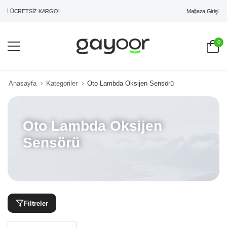
Mağaza Girişi
Rİ ÜCRETSİZ KARGO!
0
Anasayfa
Kategoriler
Oto Lambda Oksijen Sensörü
Oto Lambda Oksijen
Sensörü
Filtreler