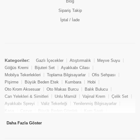
Blog
Sipariş Takip
İptal / İade
Kategoriler:
Gazlı İçecekler
Atıştırmalık
Meyve Suyu
Göğüs Kremi
Bijuteri Set
Ayakkabı Cilası
Mobilya Tekerlekleri
Toplama Bilgisayarlar
Ofis Sehpası
Pişirme
Büyük Beden Etek
Kumbara
Hobi
Oto Krom Aksesuar
Oto Makas Burcu
Balık Bulucu
Can Yelekleri & Simitleri
Unlu Mamül
Vajinal Krem
Çelik Set
Ayakkabı Spreyi
Valiz Tekerleği
Yenilenmiş Bilgisayarlar
Kasa
Cezve
Büyük Beden Gömlek
Kum Saati
Yemek Kitabı
Pandizod
Oto Hortum
Balıkçı Taburesi
Daha Fazla Göster
Tekne Bağlama & Demirleme
Kuru Pasta
Penis Kremi
Elmas Set & Takım
Ayakkabı Bakım Süngeri
Boya
Yenilenmiş Mini Masaüstü Bilgisayar
Keson
Tava