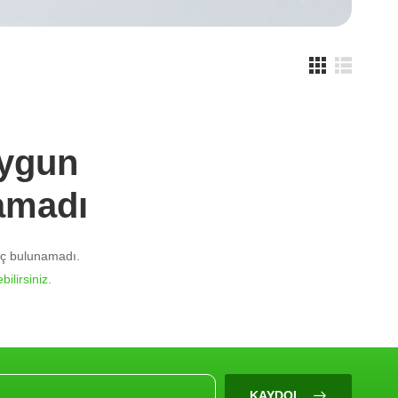
Uygun
amadı
nuç bulunamadı.
bilirsiniz.
KAYDOL