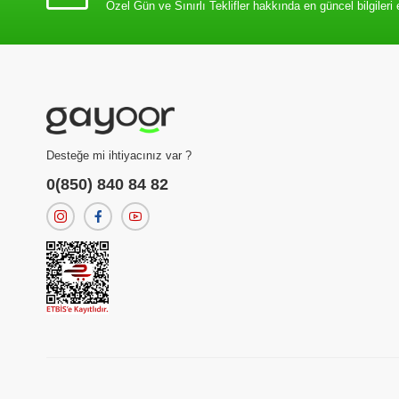
Özel Gün ve Sınırlı Teklifler hakkında en güncel bilgileri 
Desteğe mi ihtiyacınız var ?
0(850) 840 84 82