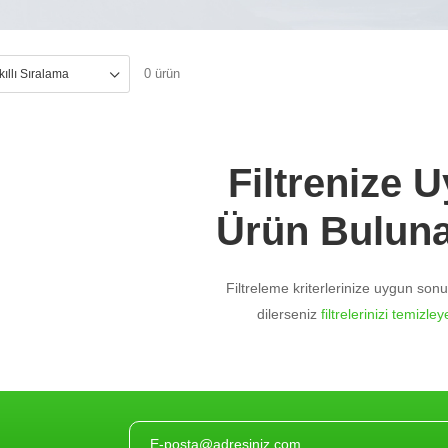
0 ürün
Filtrenize 
Ürün Bulun
Filtreleme kriterlerinize uygun so
dilerseniz
filtrelerinizi temizleye