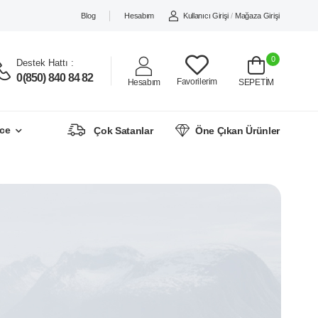
Blog
Hesabım
Kullanıcı Girişi
/
Mağaza Girişi
0
Destek Hattı :
0(850) 840 84 82
Favorilerim
Hesabım
SEPETİM
ce
Çok Satanlar
Öne Çıkan Ürünler