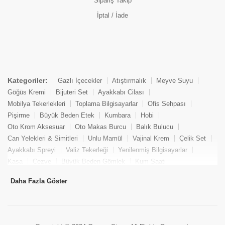
Sipariş Takip
İptal / İade
Kategoriler:
Gazlı İçecekler
Atıştırmalık
Meyve Suyu
Göğüs Kremi
Bijuteri Set
Ayakkabı Cilası
Mobilya Tekerlekleri
Toplama Bilgisayarlar
Ofis Sehpası
Pişirme
Büyük Beden Etek
Kumbara
Hobi
Oto Krom Aksesuar
Oto Makas Burcu
Balık Bulucu
Can Yelekleri & Simitleri
Unlu Mamül
Vajinal Krem
Çelik Set
Ayakkabı Spreyi
Valiz Tekerleği
Yenilenmiş Bilgisayarlar
Kasa
Cezve
Büyük Beden Gömlek
Kum Saati
Yemek Kitabı
Pandizod
Oto Hortum
Balıkçı Taburesi
Daha Fazla Göster
Tekne Bağlama & Demirleme
Kuru Pasta
Penis Kremi
Elmas Set & Takım
Ayakkabı Bakım Süngeri
Boya
Yenilenmiş Mini Masaüstü Bilgisayar
Keson
Tava
Büyük Beden Abiye Elbise
Uzaktan Kumandalı Araçlar