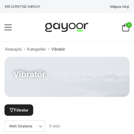
Mağaza Girişi
ÜZERİ ÜCRETSİZ KARGO!
0
Anasayfa
Kategoriler
Vibratör
Vibratör
Filtreler
0 ürün