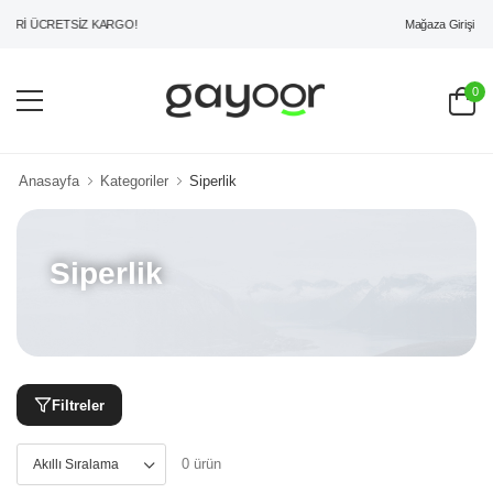
Mağaza Girişi
ERİ ÜCRETSİZ KARGO!
0
Anasayfa
Kategoriler
Siperlik
Siperlik
Filtreler
0 ürün