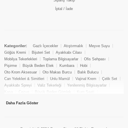
Sipariş Takip
İptal / İade
Kategoriler:
Gazlı İçecekler
Atıştırmalık
Meyve Suyu
Göğüs Kremi
Bijuteri Set
Ayakkabı Cilası
Mobilya Tekerlekleri
Toplama Bilgisayarlar
Ofis Sehpası
Pişirme
Büyük Beden Etek
Kumbara
Hobi
Oto Krom Aksesuar
Oto Makas Burcu
Balık Bulucu
Can Yelekleri & Simitleri
Unlu Mamül
Vajinal Krem
Çelik Set
Ayakkabı Spreyi
Valiz Tekerleği
Yenilenmiş Bilgisayarlar
Kasa
Cezve
Büyük Beden Gömlek
Kum Saati
Yemek Kitabı
Pandizod
Oto Hortum
Balıkçı Taburesi
Daha Fazla Göster
Tekne Bağlama & Demirleme
Kuru Pasta
Penis Kremi
Elmas Set & Takım
Ayakkabı Bakım Süngeri
Boya
Yenilenmiş Mini Masaüstü Bilgisayar
Keson
Tava
Büyük Beden Abiye Elbise
Uzaktan Kumandalı Araçlar