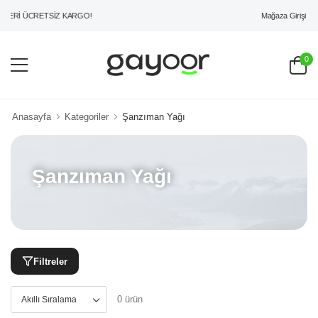
Mağaza Girişi
ZERİ ÜCRETSİZ KARGO!
0
Anasayfa
Kategoriler
Şanzıman Yağı
Şanzıman Yağı
Filtreler
0 ürün