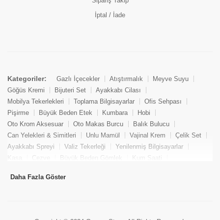
Sipariş Takip
İptal / İade
Kategoriler:
Gazlı İçecekler
Atıştırmalık
Meyve Suyu
Göğüs Kremi
Bijuteri Set
Ayakkabı Cilası
Mobilya Tekerlekleri
Toplama Bilgisayarlar
Ofis Sehpası
Pişirme
Büyük Beden Etek
Kumbara
Hobi
Oto Krom Aksesuar
Oto Makas Burcu
Balık Bulucu
Can Yelekleri & Simitleri
Unlu Mamül
Vajinal Krem
Çelik Set
Ayakkabı Spreyi
Valiz Tekerleği
Yenilenmiş Bilgisayarlar
Kasa
Cezve
Büyük Beden Gömlek
Kum Saati
Yemek Kitabı
Pandizod
Oto Hortum
Balıkçı Taburesi
Daha Fazla Göster
Tekne Bağlama & Demirleme
Kuru Pasta
Penis Kremi
Elmas Set & Takım
Ayakkabı Bakım Süngeri
Boya
Yenilenmiş Mini Masaüstü Bilgisayar
Keson
Tava
Büyük Beden Abiye Elbise
Uzaktan Kumandalı Araçlar