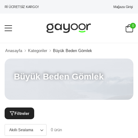
Mağaza Girişi
ERİ ÜCRETSİZ KARGO!
0
Anasayfa
Kategoriler
Büyük Beden Gömlek
Büyük Beden Gömlek
Filtreler
0 ürün