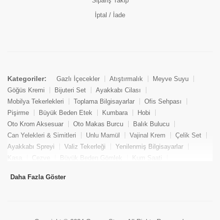
Sipariş Takip
İptal / İade
Kategoriler:
Gazlı İçecekler
Atıştırmalık
Meyve Suyu
Göğüs Kremi
Bijuteri Set
Ayakkabı Cilası
Mobilya Tekerlekleri
Toplama Bilgisayarlar
Ofis Sehpası
Pişirme
Büyük Beden Etek
Kumbara
Hobi
Oto Krom Aksesuar
Oto Makas Burcu
Balık Bulucu
Can Yelekleri & Simitleri
Unlu Mamül
Vajinal Krem
Çelik Set
Ayakkabı Spreyi
Valiz Tekerleği
Yenilenmiş Bilgisayarlar
Kasa
Cezve
Büyük Beden Gömlek
Kum Saati
Yemek Kitabı
Pandizod
Oto Hortum
Balıkçı Taburesi
Daha Fazla Göster
Tekne Bağlama & Demirleme
Kuru Pasta
Penis Kremi
Elmas Set & Takım
Ayakkabı Bakım Süngeri
Boya
Yenilenmiş Mini Masaüstü Bilgisayar
Keson
Tava
Büyük Beden Abiye Elbise
Uzaktan Kumandalı Araçlar