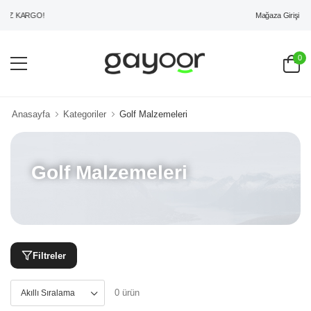
Mağaza Girişi
İZ KARGO!
0
Anasayfa
Kategoriler
Golf Malzemeleri
Golf Malzemeleri
Filtreler
0 ürün