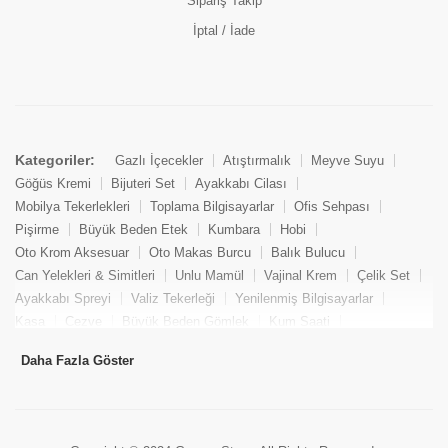
Sipariş Takip
İptal / İade
Kategoriler:
Gazlı İçecekler
Atıştırmalık
Meyve Suyu
Göğüs Kremi
Bijuteri Set
Ayakkabı Cilası
Mobilya Tekerlekleri
Toplama Bilgisayarlar
Ofis Sehpası
Pişirme
Büyük Beden Etek
Kumbara
Hobi
Oto Krom Aksesuar
Oto Makas Burcu
Balık Bulucu
Can Yelekleri & Simitleri
Unlu Mamül
Vajinal Krem
Çelik Set
Ayakkabı Spreyi
Valiz Tekerleği
Yenilenmiş Bilgisayarlar
Kasa
Cezve
Büyük Beden Gömlek
Kum Saati
Yemek Kitabı
Pandizod
Oto Hortum
Balıkçı Taburesi
Daha Fazla Göster
Tekne Bağlama & Demirleme
Kuru Pasta
Penis Kremi
Elmas Set & Takım
Ayakkabı Bakım Süngeri
Boya
Yenilenmiş Mini Masaüstü Bilgisayar
Keson
Tava
Büyük Beden Abiye Elbise
Uzaktan Kumandalı Araçlar