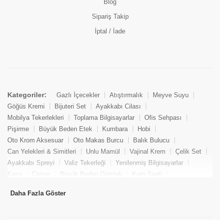
Blog
Sipariş Takip
İptal / İade
Kategoriler:
Gazlı İçecekler
Atıştırmalık
Meyve Suyu
Göğüs Kremi
Bijuteri Set
Ayakkabı Cilası
Mobilya Tekerlekleri
Toplama Bilgisayarlar
Ofis Sehpası
Pişirme
Büyük Beden Etek
Kumbara
Hobi
Oto Krom Aksesuar
Oto Makas Burcu
Balık Bulucu
Can Yelekleri & Simitleri
Unlu Mamül
Vajinal Krem
Çelik Set
Ayakkabı Spreyi
Valiz Tekerleği
Yenilenmiş Bilgisayarlar
Kasa
Cezve
Büyük Beden Gömlek
Kum Saati
Yemek Kitabı
Pandizod
Oto Hortum
Balıkçı Taburesi
Daha Fazla Göster
Tekne Bağlama & Demirleme
Kuru Pasta
Penis Kremi
Elmas Set & Takım
Ayakkabı Bakım Süngeri
Boya
Yenilenmiş Mini Masaüstü Bilgisayar
Keson
Tava