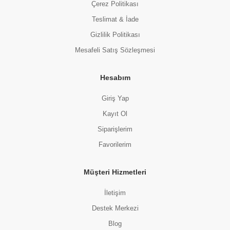
Çerez Politikası
38.00 TL
Teslimat & İade
Gizlilik Politikası
Mesafeli Satış Sözleşmesi
Tükendi
Tükendi
Hesabım
Giriş Yap
Kayıt Ol
Siparişlerim
Favorilerim
Proteinli Besinler
Trio Move Nutties Granola Bar Antep Fistikli 30 Gr
Trio 
Müşteri Hizmetleri
(0 Değerlendirme)
35.00 TL
İletişim
Destek Merkezi
Blog
Tükendi
Tükendi