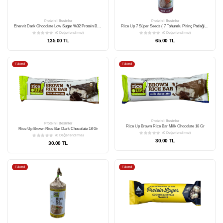
Proteinli Besinler
Trio Move %33 Protein Bar Fındıklı Ve Sütlü 50 Gr
(0 Değerlendirme)
75.00 TL