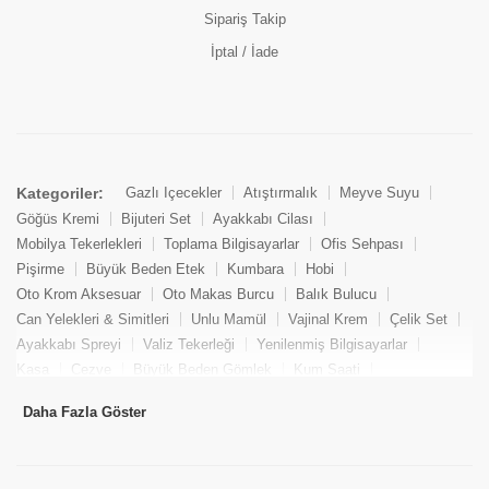
Sipariş Takip
İptal / İade
Kategoriler:
Gazlı İçecekler
Atıştırmalık
Meyve Suyu
Proteinli Besinler
Göğüs Kremi
Bijuteri Set
Ayakkabı Cilası
Benlian Choco Rocky Rice Milk 18 g
Be
Mobilya Tekerlekleri
Toplama Bilgisayarlar
Ofis Sehpası
(0 Değerlendirme)
Pişirme
Büyük Beden Etek
Kumbara
Hobi
27.00 TL
Oto Krom Aksesuar
Oto Makas Burcu
Balık Bulucu
Can Yelekleri & Simitleri
Unlu Mamül
Vajinal Krem
Çelik Set
Ayakkabı Spreyi
Valiz Tekerleği
Yenilenmiş Bilgisayarlar
Kasa
Cezve
Büyük Beden Gömlek
Kum Saati
Tükendi
Tükendi
Yemek Kitabı
Pandizod
Oto Hortum
Balıkçı Taburesi
Daha Fazla Göster
Tekne Bağlama & Demirleme
Kuru Pasta
Penis Kremi
Elmas Set & Takım
Ayakkabı Bakım Süngeri
Boya
Yenilenmiş Mini Masaüstü Bilgisayar
Keson
Tava