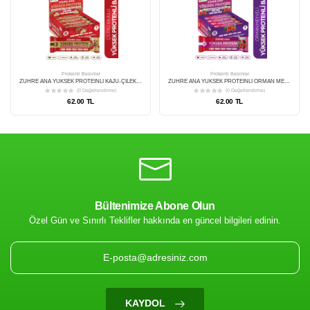
Proteinli Besinler
Rice Up Sunflower Seeds ( Pirinç Patlaği ) 120 Gr
(0 Değerlendirme)
65.00 TL
Bültenimize Abone Olun
Tükendi
Tükendi
Özel Gün ve Sınırlı Teklifler hakkında en güncel bilgileri edinin.
KAYDOL