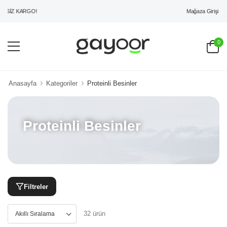
Mağaza Girişi
Z KARGO!
0
Anasayfa
Kategoriler
Proteinli Besinler
Proteinli Besinler
Filtreler
32 ürün