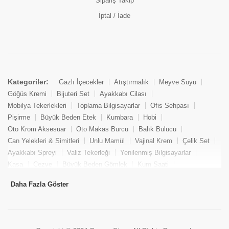
Sipariş Takip
İptal / İade
Kategoriler:
Gazlı İçecekler
Atıştırmalık
Meyve Suyu
Göğüs Kremi
Bijuteri Set
Ayakkabı Cilası
Mobilya Tekerlekleri
Toplama Bilgisayarlar
Ofis Sehpası
Pişirme
Büyük Beden Etek
Kumbara
Hobi
Oto Krom Aksesuar
Oto Makas Burcu
Balık Bulucu
Can Yelekleri & Simitleri
Unlu Mamül
Vajinal Krem
Çelik Set
Ayakkabı Spreyi
Valiz Tekerleği
Yenilenmiş Bilgisayarlar
Kasa
Cezve
Büyük Beden Gömlek
Kum Saati
Yemek Kitabı
Pandizod
Oto Hortum
Balıkçı Taburesi
Daha Fazla Göster
Tekne Bağlama & Demirleme
Kuru Pasta
Penis Kremi
Elmas Set & Takım
Ayakkabı Bakım Süngeri
Boya
Yenilenmiş Mini Masaüstü Bilgisayar
Keson
Tava
Büyük Beden Abiye Elbise
Uzaktan Kumandalı Araçlar