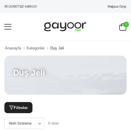
Mağaza Girişi
ERİ ÜCRETSİZ KARGO!
0
Anasayfa
Kategoriler
Duş Jeli
Duş Jeli
Filtreler
0 ürün