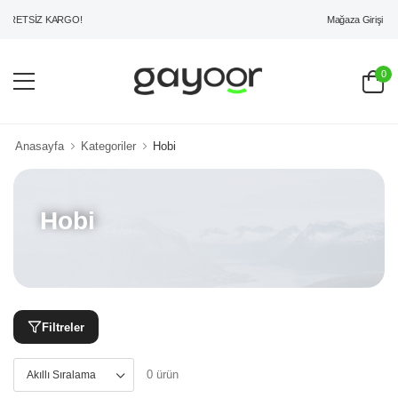
Mağaza Girişi
CRETSİZ KARGO!
0
Anasayfa
Kategoriler
Hobi
Hobi
Filtreler
0 ürün