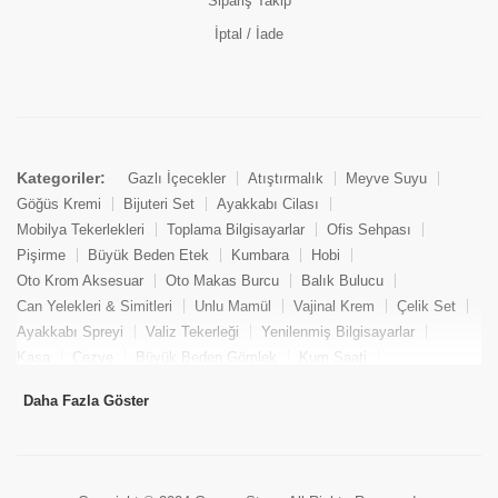
Sipariş Takip
İptal / İade
Kategoriler:
Gazlı İçecekler
Atıştırmalık
Meyve Suyu
Göğüs Kremi
Bijuteri Set
Ayakkabı Cilası
Mobilya Tekerlekleri
Toplama Bilgisayarlar
Ofis Sehpası
Pişirme
Büyük Beden Etek
Kumbara
Hobi
Oto Krom Aksesuar
Oto Makas Burcu
Balık Bulucu
Can Yelekleri & Simitleri
Unlu Mamül
Vajinal Krem
Çelik Set
Ayakkabı Spreyi
Valiz Tekerleği
Yenilenmiş Bilgisayarlar
Kasa
Cezve
Büyük Beden Gömlek
Kum Saati
Yemek Kitabı
Pandizod
Oto Hortum
Balıkçı Taburesi
Daha Fazla Göster
Tekne Bağlama & Demirleme
Kuru Pasta
Penis Kremi
Elmas Set & Takım
Ayakkabı Bakım Süngeri
Boya
Yenilenmiş Mini Masaüstü Bilgisayar
Keson
Tava
Büyük Beden Abiye Elbise
Uzaktan Kumandalı Araçlar