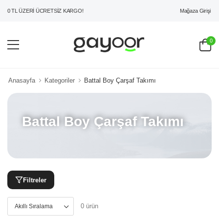
Mağaza Girişi
00 TL ÜZERİ ÜCRETSİZ KARGO!
0
Anasayfa
Kategoriler
Battal Boy Çarşaf Takımı
Battal Boy Çarşaf Takımı
Filtreler
0 ürün