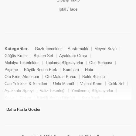
Sipariş Takip
İptal / İade
Kategoriler:
Gazlı İçecekler
Atıştırmalık
Meyve Suyu
Göğüs Kremi
Bijuteri Set
Ayakkabı Cilası
Mobilya Tekerlekleri
Toplama Bilgisayarlar
Ofis Sehpası
Pişirme
Büyük Beden Etek
Kumbara
Hobi
Oto Krom Aksesuar
Oto Makas Burcu
Balık Bulucu
Can Yelekleri & Simitleri
Unlu Mamül
Vajinal Krem
Çelik Set
Ayakkabı Spreyi
Valiz Tekerleği
Yenilenmiş Bilgisayarlar
Kasa
Cezve
Büyük Beden Gömlek
Kum Saati
Yemek Kitabı
Pandizod
Oto Hortum
Balıkçı Taburesi
Daha Fazla Göster
Tekne Bağlama & Demirleme
Kuru Pasta
Penis Kremi
Elmas Set & Takım
Ayakkabı Bakım Süngeri
Boya
Yenilenmiş Mini Masaüstü Bilgisayar
Keson
Tava
Büyük Beden Abiye Elbise
Uzaktan Kumandalı Araçlar