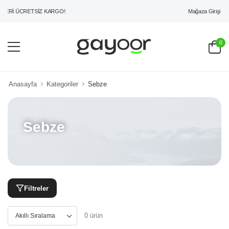
Mağaza Girişi
ZERİ ÜCRETSİZ KARGO!
0
Anasayfa
Kategoriler
Sebze
Sebze
Filtreler
0 ürün