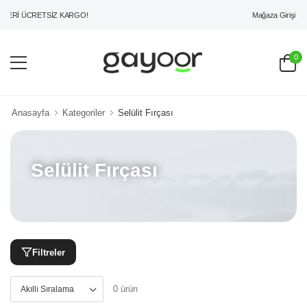
Mağaza Girişi
ZERİ ÜCRETSİZ KARGO!
0
Anasayfa
Kategoriler
Selülit Fırçası
Selülit Fırçası
Filtreler
0 ürün