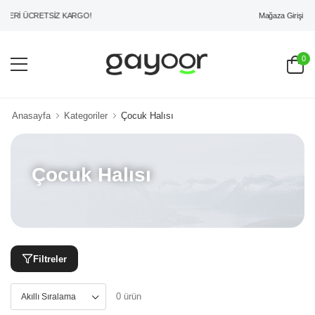
Mağaza Girişi
ZERİ ÜCRETSİZ KARGO!
0
Anasayfa
Kategoriler
Çocuk Halısı
Çocuk Halısı
Filtreler
0 ürün