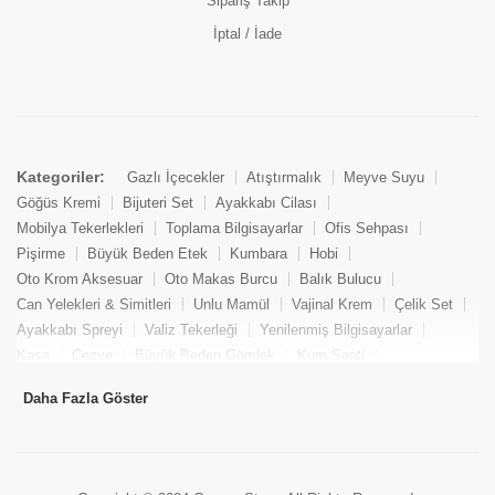
Sipariş Takip
İptal / İade
Kategoriler:
Gazlı İçecekler
Atıştırmalık
Meyve Suyu
Göğüs Kremi
Bijuteri Set
Ayakkabı Cilası
Mobilya Tekerlekleri
Toplama Bilgisayarlar
Ofis Sehpası
Pişirme
Büyük Beden Etek
Kumbara
Hobi
Oto Krom Aksesuar
Oto Makas Burcu
Balık Bulucu
Can Yelekleri & Simitleri
Unlu Mamül
Vajinal Krem
Çelik Set
Ayakkabı Spreyi
Valiz Tekerleği
Yenilenmiş Bilgisayarlar
Kasa
Cezve
Büyük Beden Gömlek
Kum Saati
Yemek Kitabı
Pandizod
Oto Hortum
Balıkçı Taburesi
Daha Fazla Göster
Tekne Bağlama & Demirleme
Kuru Pasta
Penis Kremi
Elmas Set & Takım
Ayakkabı Bakım Süngeri
Boya
Yenilenmiş Mini Masaüstü Bilgisayar
Keson
Tava
Büyük Beden Abiye Elbise
Uzaktan Kumandalı Araçlar