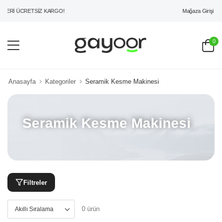
Mağaza Girişi
ZERİ ÜCRETSİZ KARGO!
0
Anasayfa
Kategoriler
Seramik Kesme Makinesi
Seramik Kesme Makinesi
Filtreler
0 ürün