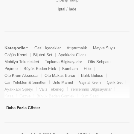
Sipariş Takip
İptal / İade
Kategoriler:
Gazlı İçecekler
Atıştırmalık
Meyve Suyu
Göğüs Kremi
Bijuteri Set
Ayakkabı Cilası
Mobilya Tekerlekleri
Toplama Bilgisayarlar
Ofis Sehpası
Pişirme
Büyük Beden Etek
Kumbara
Hobi
Oto Krom Aksesuar
Oto Makas Burcu
Balık Bulucu
Can Yelekleri & Simitleri
Unlu Mamül
Vajinal Krem
Çelik Set
Ayakkabı Spreyi
Valiz Tekerleği
Yenilenmiş Bilgisayarlar
Kasa
Cezve
Büyük Beden Gömlek
Kum Saati
Yemek Kitabı
Pandizod
Oto Hortum
Balıkçı Taburesi
Daha Fazla Göster
Tekne Bağlama & Demirleme
Kuru Pasta
Penis Kremi
Elmas Set & Takım
Ayakkabı Bakım Süngeri
Boya
Yenilenmiş Mini Masaüstü Bilgisayar
Keson
Tava
Büyük Beden Abiye Elbise
Uzaktan Kumandalı Araçlar