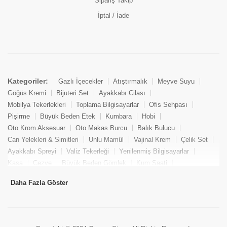
Sipariş Takip
İptal / İade
Kategoriler:
Gazlı İçecekler
Atıştırmalık
Meyve Suyu
Göğüs Kremi
Bijuteri Set
Ayakkabı Cilası
Mobilya Tekerlekleri
Toplama Bilgisayarlar
Ofis Sehpası
Pişirme
Büyük Beden Etek
Kumbara
Hobi
Oto Krom Aksesuar
Oto Makas Burcu
Balık Bulucu
Can Yelekleri & Simitleri
Unlu Mamül
Vajinal Krem
Çelik Set
Ayakkabı Spreyi
Valiz Tekerleği
Yenilenmiş Bilgisayarlar
Kasa
Cezve
Büyük Beden Gömlek
Kum Saati
Yemek Kitabı
Pandizod
Oto Hortum
Balıkçı Taburesi
Daha Fazla Göster
Tekne Bağlama & Demirleme
Kuru Pasta
Penis Kremi
Elmas Set & Takım
Ayakkabı Bakım Süngeri
Boya
Yenilenmiş Mini Masaüstü Bilgisayar
Keson
Tava
Büyük Beden Abiye Elbise
Uzaktan Kumandalı Araçlar