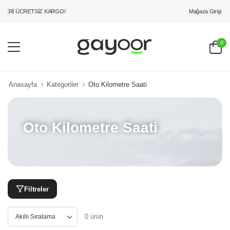
Mağaza Girişi
ZERİ ÜCRETSİZ KARGO!
0
Anasayfa
Kategoriler
Oto Kilometre Saati
Oto Kilometre Saati
Filtreler
0 ürün