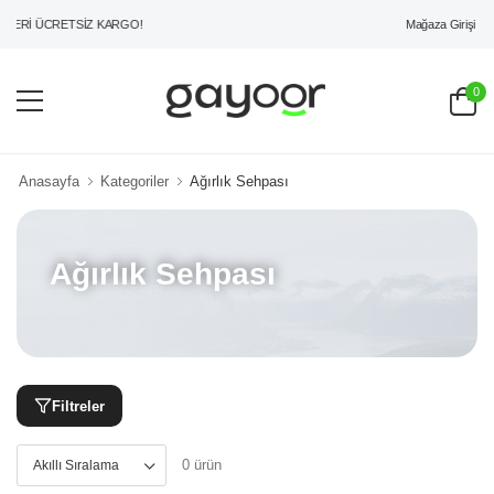
Mağaza Girişi
ZERİ ÜCRETSİZ KARGO!
0
Anasayfa
Kategoriler
Ağırlık Sehpası
Ağırlık Sehpası
Filtreler
0 ürün