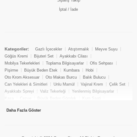
Sipariş Takip
İptal / İade
Kategoriler:
Gazlı İçecekler
Atıştırmalık
Meyve Suyu
Göğüs Kremi
Bijuteri Set
Ayakkabı Cilası
Mobilya Tekerlekleri
Toplama Bilgisayarlar
Ofis Sehpası
Pişirme
Büyük Beden Etek
Kumbara
Hobi
Oto Krom Aksesuar
Oto Makas Burcu
Balık Bulucu
Can Yelekleri & Simitleri
Unlu Mamül
Vajinal Krem
Çelik Set
Ayakkabı Spreyi
Valiz Tekerleği
Yenilenmiş Bilgisayarlar
Kasa
Cezve
Büyük Beden Gömlek
Kum Saati
Yemek Kitabı
Pandizod
Oto Hortum
Balıkçı Taburesi
Daha Fazla Göster
Tekne Bağlama & Demirleme
Kuru Pasta
Penis Kremi
Elmas Set & Takım
Ayakkabı Bakım Süngeri
Boya
Yenilenmiş Mini Masaüstü Bilgisayar
Keson
Tava
Büyük Beden Abiye Elbise
Uzaktan Kumandalı Araçlar