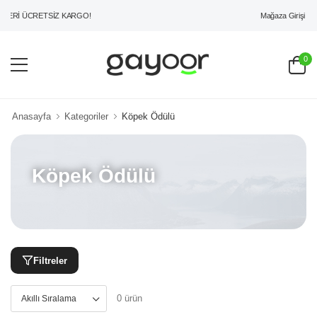
Mağaza Girişi
ZERİ ÜCRETSİZ KARGO!
0
Anasayfa
Kategoriler
Köpek Ödülü
Köpek Ödülü
Filtreler
0 ürün