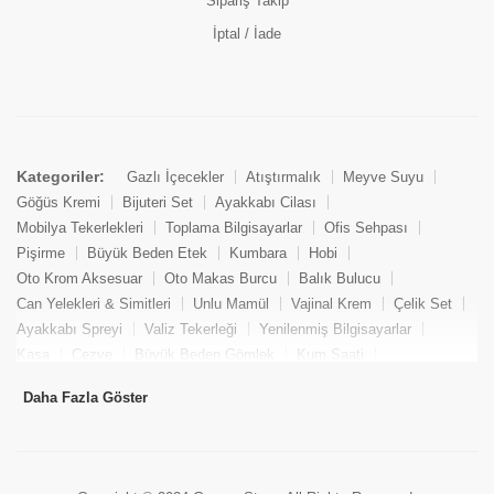
Sipariş Takip
İptal / İade
Kategoriler:
Gazlı İçecekler
Atıştırmalık
Meyve Suyu
Göğüs Kremi
Bijuteri Set
Ayakkabı Cilası
Mobilya Tekerlekleri
Toplama Bilgisayarlar
Ofis Sehpası
Pişirme
Büyük Beden Etek
Kumbara
Hobi
Oto Krom Aksesuar
Oto Makas Burcu
Balık Bulucu
Can Yelekleri & Simitleri
Unlu Mamül
Vajinal Krem
Çelik Set
Ayakkabı Spreyi
Valiz Tekerleği
Yenilenmiş Bilgisayarlar
Kasa
Cezve
Büyük Beden Gömlek
Kum Saati
Yemek Kitabı
Pandizod
Oto Hortum
Balıkçı Taburesi
Daha Fazla Göster
Tekne Bağlama & Demirleme
Kuru Pasta
Penis Kremi
Elmas Set & Takım
Ayakkabı Bakım Süngeri
Boya
Yenilenmiş Mini Masaüstü Bilgisayar
Keson
Tava
Büyük Beden Abiye Elbise
Uzaktan Kumandalı Araçlar