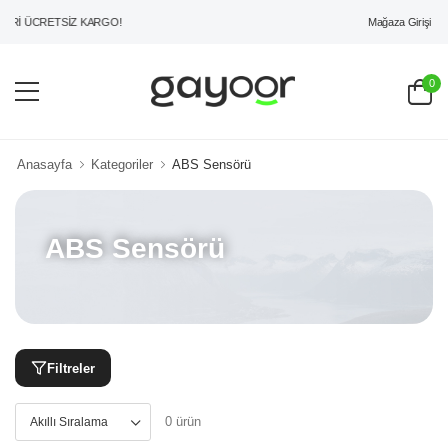
Mağaza Girişi
Rİ ÜCRETSİZ KARGO!
0
Anasayfa
Kategoriler
ABS Sensörü
ABS Sensörü
Filtreler
0 ürün