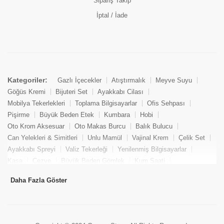
Sipariş Takip
İptal / İade
Kategoriler:
Gazlı İçecekler
Atıştırmalık
Meyve Suyu
Göğüs Kremi
Bijuteri Set
Ayakkabı Cilası
Mobilya Tekerlekleri
Toplama Bilgisayarlar
Ofis Sehpası
Pişirme
Büyük Beden Etek
Kumbara
Hobi
Oto Krom Aksesuar
Oto Makas Burcu
Balık Bulucu
Can Yelekleri & Simitleri
Unlu Mamül
Vajinal Krem
Çelik Set
Ayakkabı Spreyi
Valiz Tekerleği
Yenilenmiş Bilgisayarlar
Kasa
Cezve
Büyük Beden Gömlek
Kum Saati
Yemek Kitabı
Pandizod
Oto Hortum
Balıkçı Taburesi
Daha Fazla Göster
Tekne Bağlama & Demirleme
Kuru Pasta
Penis Kremi
Elmas Set & Takım
Ayakkabı Bakım Süngeri
Boya
Yenilenmiş Mini Masaüstü Bilgisayar
Keson
Tava
Büyük Beden Abiye Elbise
Uzaktan Kumandalı Araçlar