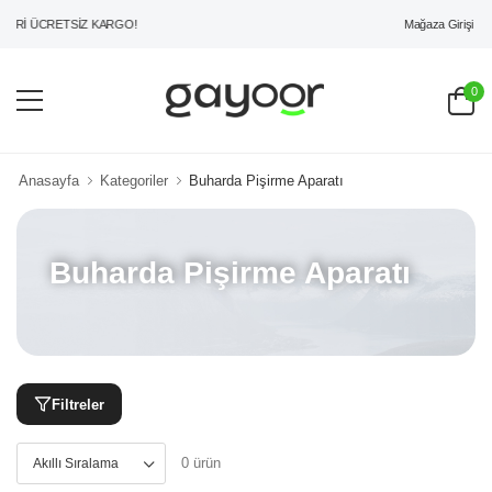
Mağaza Girişi
ERİ ÜCRETSİZ KARGO!
0
Anasayfa
Kategoriler
Buharda Pişirme Aparatı
Buharda Pişirme Aparatı
Filtreler
0 ürün