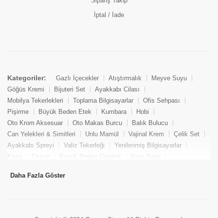
Sipariş Takip
İptal / İade
Kategoriler:
Gazlı İçecekler
Atıştırmalık
Meyve Suyu
Göğüs Kremi
Bijuteri Set
Ayakkabı Cilası
Mobilya Tekerlekleri
Toplama Bilgisayarlar
Ofis Sehpası
Pişirme
Büyük Beden Etek
Kumbara
Hobi
Oto Krom Aksesuar
Oto Makas Burcu
Balık Bulucu
Can Yelekleri & Simitleri
Unlu Mamül
Vajinal Krem
Çelik Set
Ayakkabı Spreyi
Valiz Tekerleği
Yenilenmiş Bilgisayarlar
Kasa
Cezve
Büyük Beden Gömlek
Kum Saati
Yemek Kitabı
Pandizod
Oto Hortum
Balıkçı Taburesi
Daha Fazla Göster
Tekne Bağlama & Demirleme
Kuru Pasta
Penis Kremi
Elmas Set & Takım
Ayakkabı Bakım Süngeri
Boya
Yenilenmiş Mini Masaüstü Bilgisayar
Keson
Tava
Büyük Beden Abiye Elbise
Uzaktan Kumandalı Araçlar