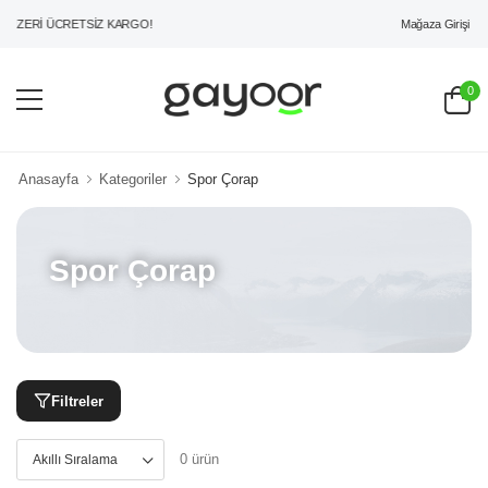
Mağaza Girişi
 ÜZERİ ÜCRETSİZ KARGO!
0
Anasayfa
Kategoriler
Spor Çorap
Spor Çorap
Filtreler
0 ürün