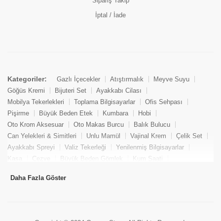
Sipariş Takip
İptal / İade
Kategoriler:
Gazlı İçecekler
Atıştırmalık
Meyve Suyu
Göğüs Kremi
Bijuteri Set
Ayakkabı Cilası
Mobilya Tekerlekleri
Toplama Bilgisayarlar
Ofis Sehpası
Pişirme
Büyük Beden Etek
Kumbara
Hobi
Oto Krom Aksesuar
Oto Makas Burcu
Balık Bulucu
Can Yelekleri & Simitleri
Unlu Mamül
Vajinal Krem
Çelik Set
Ayakkabı Spreyi
Valiz Tekerleği
Yenilenmiş Bilgisayarlar
Kasa
Cezve
Büyük Beden Gömlek
Kum Saati
Yemek Kitabı
Pandizod
Oto Hortum
Balıkçı Taburesi
Daha Fazla Göster
Tekne Bağlama & Demirleme
Kuru Pasta
Penis Kremi
Elmas Set & Takım
Ayakkabı Bakım Süngeri
Boya
Yenilenmiş Mini Masaüstü Bilgisayar
Keson
Tava
Büyük Beden Abiye Elbise
Uzaktan Kumandalı Araçlar