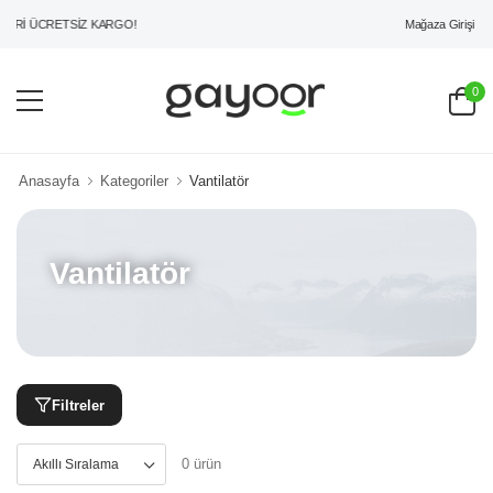
Mağaza Girişi
ERİ ÜCRETSİZ KARGO!
0
Anasayfa
Kategoriler
Vantilatör
Vantilatör
Filtreler
0 ürün