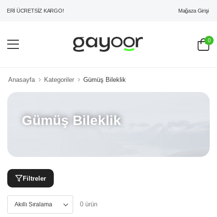
Mağaza Girişi
ZERİ ÜCRETSİZ KARGO!
0
Anasayfa
Kategoriler
Gümüş Bileklik
Gümüş Bileklik
Filtreler
0 ürün