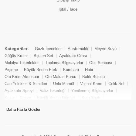
Sipariş Takip
İptal / İade
Kategoriler:
Gazlı İçecekler
Atıştırmalık
Meyve Suyu
Göğüs Kremi
Bijuteri Set
Ayakkabı Cilası
Mobilya Tekerlekleri
Toplama Bilgisayarlar
Ofis Sehpası
Pişirme
Büyük Beden Etek
Kumbara
Hobi
Oto Krom Aksesuar
Oto Makas Burcu
Balık Bulucu
Can Yelekleri & Simitleri
Unlu Mamül
Vajinal Krem
Çelik Set
Ayakkabı Spreyi
Valiz Tekerleği
Yenilenmiş Bilgisayarlar
Kasa
Cezve
Büyük Beden Gömlek
Kum Saati
Yemek Kitabı
Pandizod
Oto Hortum
Balıkçı Taburesi
Daha Fazla Göster
Tekne Bağlama & Demirleme
Kuru Pasta
Penis Kremi
Elmas Set & Takım
Ayakkabı Bakım Süngeri
Boya
Yenilenmiş Mini Masaüstü Bilgisayar
Keson
Tava
Büyük Beden Abiye Elbise
Uzaktan Kumandalı Araçlar