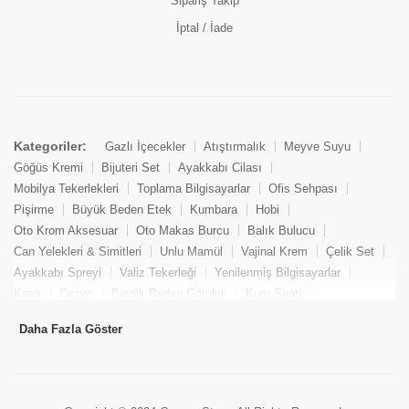
Sipariş Takip
İptal / İade
Kategoriler:
Gazlı İçecekler
Atıştırmalık
Meyve Suyu
Göğüs Kremi
Bijuteri Set
Ayakkabı Cilası
Mobilya Tekerlekleri
Toplama Bilgisayarlar
Ofis Sehpası
Pişirme
Büyük Beden Etek
Kumbara
Hobi
Oto Krom Aksesuar
Oto Makas Burcu
Balık Bulucu
Can Yelekleri & Simitleri
Unlu Mamül
Vajinal Krem
Çelik Set
Ayakkabı Spreyi
Valiz Tekerleği
Yenilenmiş Bilgisayarlar
Kasa
Cezve
Büyük Beden Gömlek
Kum Saati
Yemek Kitabı
Pandizod
Oto Hortum
Balıkçı Taburesi
Daha Fazla Göster
Tekne Bağlama & Demirleme
Kuru Pasta
Penis Kremi
Elmas Set & Takım
Ayakkabı Bakım Süngeri
Boya
Yenilenmiş Mini Masaüstü Bilgisayar
Keson
Tava
Büyük Beden Abiye Elbise
Uzaktan Kumandalı Araçlar