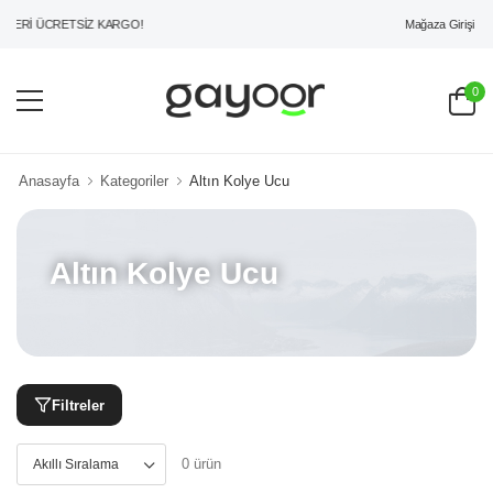
Mağaza Girişi
ZERİ ÜCRETSİZ KARGO!
0
Anasayfa
Kategoriler
Altın Kolye Ucu
Altın Kolye Ucu
Filtreler
0 ürün