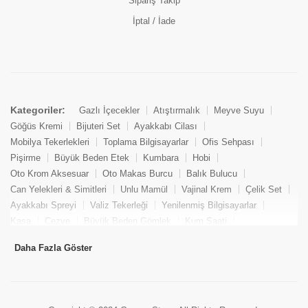
Sipariş Takip
İptal / İade
Kategoriler:
Gazlı İçecekler
Atıştırmalık
Meyve Suyu
Göğüs Kremi
Bijuteri Set
Ayakkabı Cilası
Mobilya Tekerlekleri
Toplama Bilgisayarlar
Ofis Sehpası
Pişirme
Büyük Beden Etek
Kumbara
Hobi
Oto Krom Aksesuar
Oto Makas Burcu
Balık Bulucu
Can Yelekleri & Simitleri
Unlu Mamül
Vajinal Krem
Çelik Set
Ayakkabı Spreyi
Valiz Tekerleği
Yenilenmiş Bilgisayarlar
Kasa
Cezve
Büyük Beden Gömlek
Kum Saati
Yemek Kitabı
Pandizod
Oto Hortum
Balıkçı Taburesi
Daha Fazla Göster
Tekne Bağlama & Demirleme
Kuru Pasta
Penis Kremi
Elmas Set & Takım
Ayakkabı Bakım Süngeri
Boya
Yenilenmiş Mini Masaüstü Bilgisayar
Keson
Tava
Büyük Beden Abiye Elbise
Uzaktan Kumandalı Araçlar