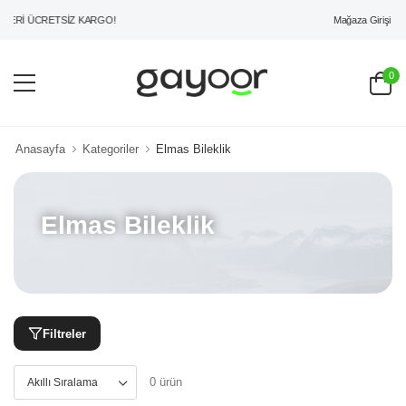
Mağaza Girişi
ZERİ ÜCRETSİZ KARGO!
0
Anasayfa
Kategoriler
Elmas Bileklik
Elmas Bileklik
Filtreler
0 ürün