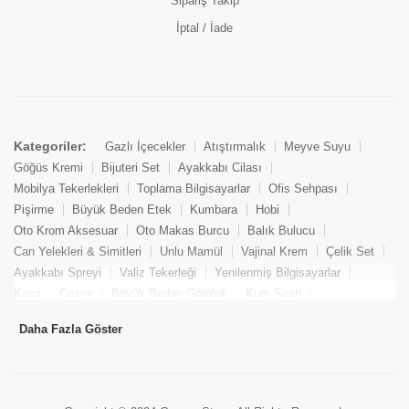
Sipariş Takip
İptal / İade
Kategoriler:
Gazlı İçecekler
Atıştırmalık
Meyve Suyu
Göğüs Kremi
Bijuteri Set
Ayakkabı Cilası
Mobilya Tekerlekleri
Toplama Bilgisayarlar
Ofis Sehpası
Pişirme
Büyük Beden Etek
Kumbara
Hobi
Oto Krom Aksesuar
Oto Makas Burcu
Balık Bulucu
Can Yelekleri & Simitleri
Unlu Mamül
Vajinal Krem
Çelik Set
Ayakkabı Spreyi
Valiz Tekerleği
Yenilenmiş Bilgisayarlar
Kasa
Cezve
Büyük Beden Gömlek
Kum Saati
Yemek Kitabı
Pandizod
Oto Hortum
Balıkçı Taburesi
Daha Fazla Göster
Tekne Bağlama & Demirleme
Kuru Pasta
Penis Kremi
Elmas Set & Takım
Ayakkabı Bakım Süngeri
Boya
Yenilenmiş Mini Masaüstü Bilgisayar
Keson
Tava
Büyük Beden Abiye Elbise
Uzaktan Kumandalı Araçlar