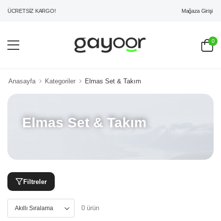
Mağaza Girişi
İ ÜCRETSİZ KARGO!
0
Anasayfa
Kategoriler
Elmas Set & Takım
Elmas Set & Takım
Filtreler
0 ürün