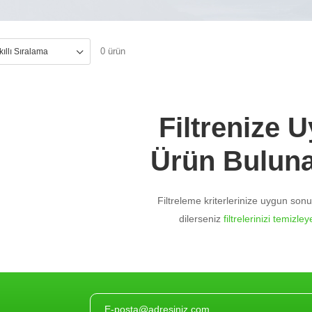
0 ürün
Filtrenize 
Ürün Bulun
Filtreleme kriterlerinize uygun so
dilerseniz
filtrelerinizi temizleye