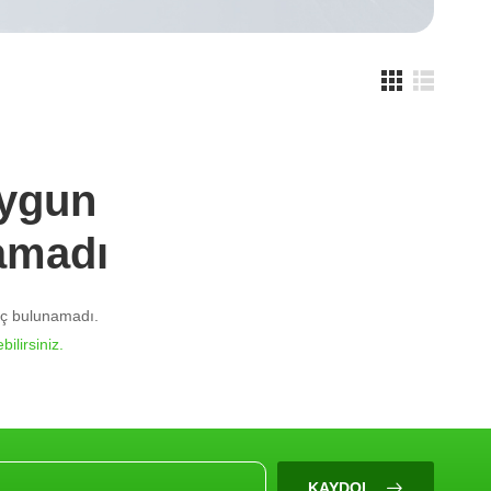
Uygun
amadı
nuç bulunamadı.
bilirsiniz.
KAYDOL