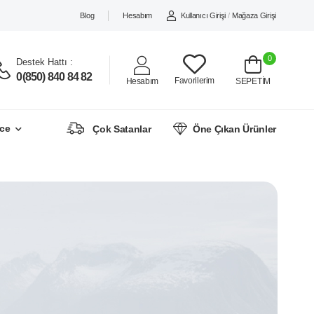
Blog
Hesabım
Kullanıcı Girişi
/
Mağaza Girişi
0
Destek Hattı :
0(850) 840 84 82
Favorilerim
Hesabım
SEPETİM
ce
Çok Satanlar
Öne Çıkan Ürünler