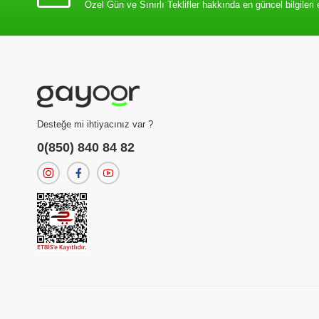
Özel Gün ve Sınırlı Teklifler hakkında en güncel bilgileri 
Desteğe mi ihtiyacınız var ?
0(850) 840 84 82