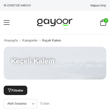
Mağaza Girişi
ERİ ÜCRETSİZ KARGO!
0
Anasayfa
Kategoriler
Keçeli Kalem
Keçeli Kalem
Filtreler
0 ürün