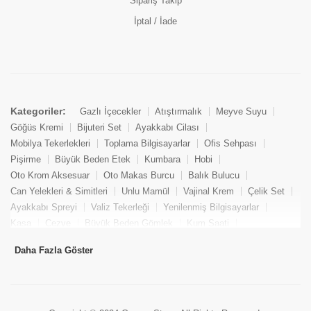
Sipariş Takip
İptal / İade
Kategoriler:
Gazlı İçecekler
Atıştırmalık
Meyve Suyu
Göğüs Kremi
Bijuteri Set
Ayakkabı Cilası
Mobilya Tekerlekleri
Toplama Bilgisayarlar
Ofis Sehpası
Pişirme
Büyük Beden Etek
Kumbara
Hobi
Oto Krom Aksesuar
Oto Makas Burcu
Balık Bulucu
Can Yelekleri & Simitleri
Unlu Mamül
Vajinal Krem
Çelik Set
Ayakkabı Spreyi
Valiz Tekerleği
Yenilenmiş Bilgisayarlar
Kasa
Cezve
Büyük Beden Gömlek
Kum Saati
Yemek Kitabı
Pandizod
Oto Hortum
Balıkçı Taburesi
Daha Fazla Göster
Tekne Bağlama & Demirleme
Kuru Pasta
Penis Kremi
Elmas Set & Takım
Ayakkabı Bakım Süngeri
Boya
Yenilenmiş Mini Masaüstü Bilgisayar
Keson
Tava
Büyük Beden Abiye Elbise
Uzaktan Kumandalı Araçlar