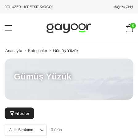
Mağaza Girişi
00 TL ÜZERİ ÜCRETSİZ KARGO!
0
Anasayfa
Kategoriler
Gümüş Yüzük
Gümüş Yüzük
Filtreler
0 ürün