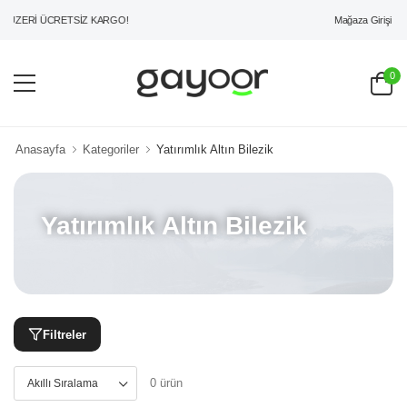
Mağaza Girişi
 ÜZERİ ÜCRETSİZ KARGO!
0
Anasayfa
Kategoriler
Yatırımlık Altın Bilezik
Yatırımlık Altın Bilezik
Filtreler
0 ürün