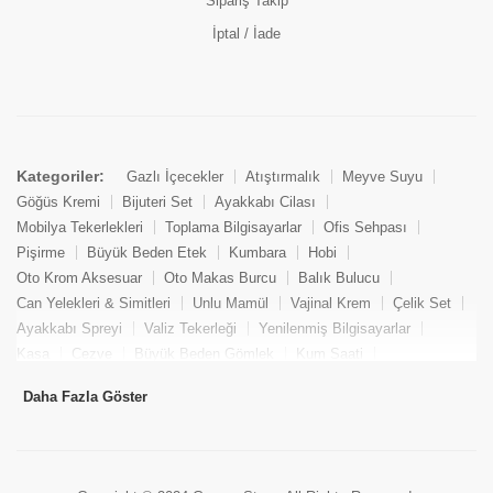
Sipariş Takip
İptal / İade
Kategoriler:
Gazlı İçecekler
Atıştırmalık
Meyve Suyu
Göğüs Kremi
Bijuteri Set
Ayakkabı Cilası
Mobilya Tekerlekleri
Toplama Bilgisayarlar
Ofis Sehpası
Pişirme
Büyük Beden Etek
Kumbara
Hobi
Oto Krom Aksesuar
Oto Makas Burcu
Balık Bulucu
Can Yelekleri & Simitleri
Unlu Mamül
Vajinal Krem
Çelik Set
Ayakkabı Spreyi
Valiz Tekerleği
Yenilenmiş Bilgisayarlar
Kasa
Cezve
Büyük Beden Gömlek
Kum Saati
Yemek Kitabı
Pandizod
Oto Hortum
Balıkçı Taburesi
Daha Fazla Göster
Tekne Bağlama & Demirleme
Kuru Pasta
Penis Kremi
Elmas Set & Takım
Ayakkabı Bakım Süngeri
Boya
Yenilenmiş Mini Masaüstü Bilgisayar
Keson
Tava
Büyük Beden Abiye Elbise
Uzaktan Kumandalı Araçlar