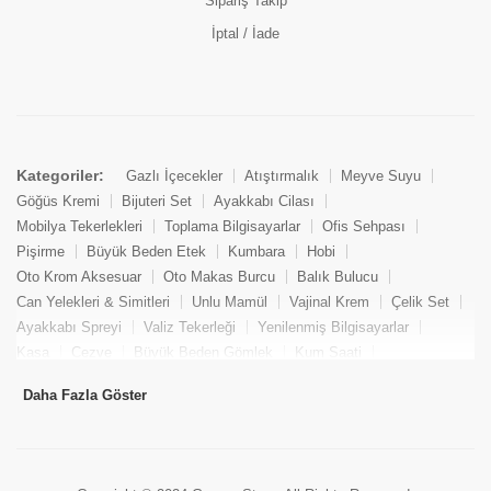
Sipariş Takip
İptal / İade
Kategoriler:
Gazlı İçecekler
Atıştırmalık
Meyve Suyu
Göğüs Kremi
Bijuteri Set
Ayakkabı Cilası
Mobilya Tekerlekleri
Toplama Bilgisayarlar
Ofis Sehpası
Pişirme
Büyük Beden Etek
Kumbara
Hobi
Oto Krom Aksesuar
Oto Makas Burcu
Balık Bulucu
Can Yelekleri & Simitleri
Unlu Mamül
Vajinal Krem
Çelik Set
Ayakkabı Spreyi
Valiz Tekerleği
Yenilenmiş Bilgisayarlar
Kasa
Cezve
Büyük Beden Gömlek
Kum Saati
Yemek Kitabı
Pandizod
Oto Hortum
Balıkçı Taburesi
Daha Fazla Göster
Tekne Bağlama & Demirleme
Kuru Pasta
Penis Kremi
Elmas Set & Takım
Ayakkabı Bakım Süngeri
Boya
Yenilenmiş Mini Masaüstü Bilgisayar
Keson
Tava
Büyük Beden Abiye Elbise
Uzaktan Kumandalı Araçlar