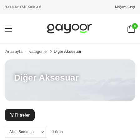
Mağaza Girişi
ZERİ ÜCRETSİZ KARGO!
0
Anasayfa
Kategoriler
Diğer Aksesuar
Diğer Aksesuar
Filtreler
0 ürün