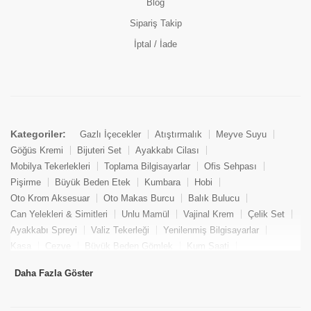
Blog
Sipariş Takip
İptal / İade
Kategoriler:
Gazlı İçecekler
Atıştırmalık
Meyve Suyu
Göğüs Kremi
Bijuteri Set
Ayakkabı Cilası
Mobilya Tekerlekleri
Toplama Bilgisayarlar
Ofis Sehpası
Pişirme
Büyük Beden Etek
Kumbara
Hobi
Oto Krom Aksesuar
Oto Makas Burcu
Balık Bulucu
Can Yelekleri & Simitleri
Unlu Mamül
Vajinal Krem
Çelik Set
Ayakkabı Spreyi
Valiz Tekerleği
Yenilenmiş Bilgisayarlar
Kasa
Cezve
Büyük Beden Gömlek
Kum Saati
Yemek Kitabı
Pandizod
Oto Hortum
Balıkçı Taburesi
Daha Fazla Göster
Tekne Bağlama & Demirleme
Kuru Pasta
Penis Kremi
Elmas Set & Takım
Ayakkabı Bakım Süngeri
Boya
Yenilenmiş Mini Masaüstü Bilgisayar
Keson
Tava